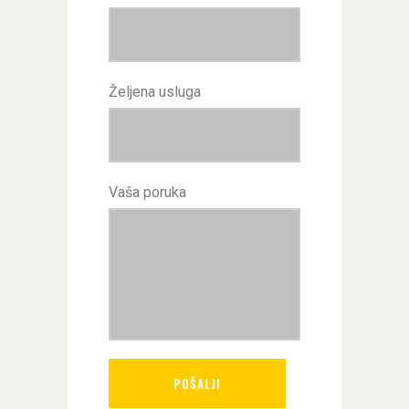
Željena usluga
Vaša poruka