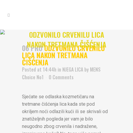
ODZVONILO CRVENILU LICA
NAKON TRETMANA ČIŠĆENJA
06 PRO
ODZVONILO CRVENILU
LICA NAKON TRETMANA
ČIŠĆENJA
Posted at 14:44h
in
NJEGA LICA
by
MENS
Choice No1
0 Comments
Sjećate se odlaska kozmetičaru na
tretmane čišćenja lica kada ste pod
okriljem noći odlazili kući ili se skrivali od
znatiželjnih pogleda jer vam je bilo
neugodno zbog crvenila i nadražene,