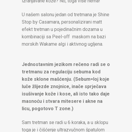
izranjavane kože? No, toga više nema!
U našem salonu jedan od tretmana je Shine
Stop by Casamara, personalizirani matt
efekt tretman u pojedinačnim dozama u
kombinaciji sa Peel-off maskom na bazi
morskih Wakame algi i aktivnog ugljena.
Jednostavnim jezikom rečeno radi se o
tretmanu za regulaciju sebuma kod
kože sklone mašćenju. (Sebum=loj koje
luče žlijezde znojnice, inače sprječava
isušivanje kože i kose, ali isto tako daje
masnoću i stvara mitesere i akne na
licu, pogotovo T zone.)
Sam tretman se radi u 6 koraka, a u sklopu
toga je i čišćenje ultrazvučnom špatulom